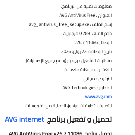
معلومات تقنية عن البرنامج:
العنوان : AVG AntiVirus Free
إسم الملف : avg_antivirus_free_setup.exe
حجم الملف: 0.289 ميجابايت
الإصدار: v26.7.11086
تاريخ الإضافة :22 يوليو 2026
متطلبات التشغيل : ويندوز (يدعم جميع الإصدارات)
اللغة : يدعم لغات متعددة
الترخيص : مجاني
المطور : AVG Technologies
www.avg.com
التصنيف : تطبيقات ويندوز، الحماية من الفيروسات
تحميل و تفعيل برنامج
AVG internet
تحميل برنامج AVG AntiVirus Free v26.7.11086