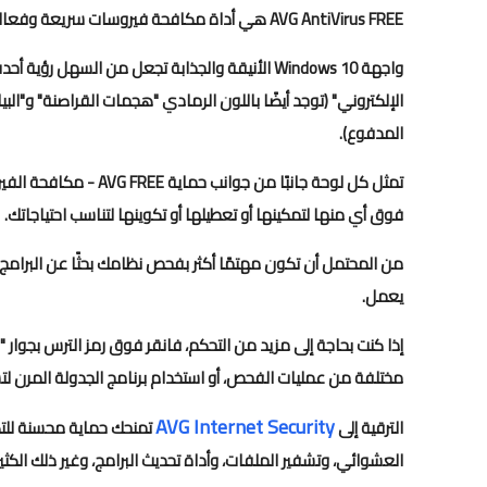
AVG AntiVirus FREE هي أداة مكافحة فيروسات سريعة وفعالة وشائعة للغاية، وهي تجمع بين أفضل تقنيات AVAST وAVG.
واجهة Windows 10 الأنيقة والجذابة تجعل من السهل
الإلكتروني" (توجد أيضًا باللون الرمادي "هجمات القراصنة" و"
المدفوع).
تمثل كل لوحة جانبًا م
فوق أي منها لتمكينها أو تعطيلها أو تكوينها لتناسب احتياجاتك.
من المحتمل أن تكون مهتمًا أكثر بفحص نظامك بحثًا عن البرامج 
يعمل.
إذا كنت بحاجة إلى مزيد من التحكم، فانقر فوق رمز الترس بجوا
مختلفة من عمليات الفحص، أو استخدام برنامج الجدولة المرن لت
AVG Internet Security
الترقية إلى
تمنحك حماية محسنة للتصف
العشوائي، وتشفير الملفات، وأداة تحديث البرامج، وغير ذلك الكثير