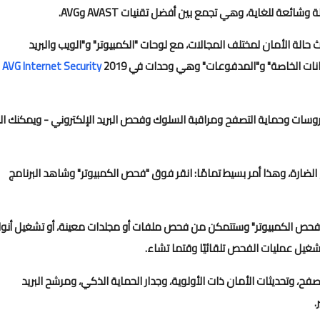
 رؤية أحدث حالة الأمان لمختلف المجالات، مع لوحات "الكمبيوتر" و"الويب والبريد
البيانات الخاصة" و"المدفوعات" وهي وحدات في
2019
AVG Internet Security
ن جوانب حماية AVG FREE - مكافحة الفيروسات وحماية التصفح ومراقبة السلوك وفحص البريد الإلكتروني - ويمكنك ا
الضارة، وهذا أمر بسيط تمامًا: انقر فوق "فحص الكمبيوتر" وشاهد البرنامج
ر "فحص الكمبيوتر" وستتمكن من فحص ملفات أو مجلدات معينة، أو تشغيل أنوا
شغيل عمليات الفحص تلقائيًا وقتما تشاء.
ح، وتحديثات الأمان ذات الأولوية، وجدار الحماية الذكي، ومرشح البريد
.