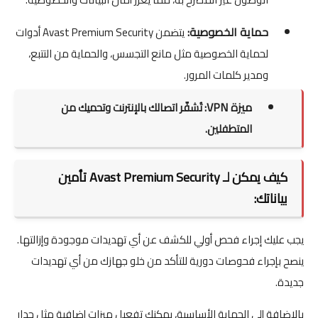
حماية الخصوصية:
يتضمن Avast Premium Security أدوات
لحماية الخصوصية مثل مانع التجسس، والحماية من التتبع،
ومدير كلمات المرور.
ميزة VPN:
تُشفّر اتصالك بالإنترنت وتحميك من
المتطفلين.
كيف يمكن لـ Avast Premium Security تأمين
بياناتك:
يجب عليك إجراء فحص أولي للكشف عن أي تهديدات موجودة وإزالتها.
ينصح بإجراء فحوصات دورية للتأكد من خلو جهازك من أي تهديدات
جديدة.
بالإضافة إلى الحماية الأساسية، يمكنك تفعيل ميزات إضافية مثل جدار