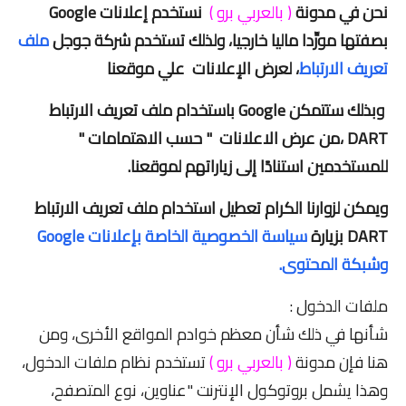
نحن في مدونة
( بالعربي برو )
نستخدم إعلانات Google
بصفتها مورِّدا ماليا خارجيا، ولذلك تستخدم شركة جوجل
ملف
تعريف الارتباط
، لعرض الإعلانات علي موقعنا
وبذلك ستتمكن
Google ب
استخدام ملف تعريف الارتباط
DART ،من عرض الاعلانات " حسب الاهتمامات "
للمستخدمين استنادًا
إلى زياراتهم لموقعنا.
ويمكن لزوارنا الكرام تعطيل استخدام ملف تعريف الارتباط
DART بزيارة
سياسة الخصوصية الخاصة بإعلانات Google
وشبكة المحتوى.
ملفات الدخول :
شأنها في ذلك شأن معظم خوادم المواقع الأخرى، ومن
هنا فإن مدونة
( بالعربي برو )
تستخدم نظام ملفات الدخول،
وهذا يشمل بروتوكول الإنترنت "عناوين، نوع المتصفح،