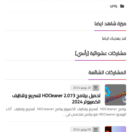
VPN
ميزة شاهد ايضا
قد يعجبك ايضا
مشاركات عشوائية [رأسي]
المشاركات الشائعة
20 يونيو 2024
تحميل برنامج HDCleaner 2.073 لتسريع وتنظيف
الكمبيوتر 2024
برنامج HDCleaner لتسريع وتنظيف الكمبيوتر برنامج HDCleaner لتسريع وتنظيف أداء
الويندوز HDCleaner هو برنامج متخصص في …
09 يوليو 2024