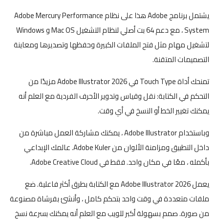
يشتمل برنامج Adobe هذا على نظام Adobe Mercury Performance
System ، مع دعم 64 بت أصلي لنظام التشغيل Mac OS و Windows
لتشغيل مهام مثل فتح الملفات الكبيرة وحفظها وتصديرها ومعاينة
التصميمات المتقنة.
تمنحك أداة Touch Type في Adobe Illustrator 2026 مزيدًا من
التحكم في الكتابة: نقل وقياس وتدوير الأحرف الفردية مع العلم أنه
يمكنك تغيير الخط أو النسخ في أي وقت.
وباستخدام Adobe Illustrator ، يمكنك مشاركة العمل مباشرة من
داخل التطبيق ومزامنة الألوان من Adobe Kuler. عالمك الإبداعي
بأكمله ، معًا في مكان واحد. فقط في Adobe Creative Cloud.
يعمل Adobe Illustrator 2026 مع الكتابة بطرق أكثر فاعلية. ضع
ملفات متعددة في وقت واحد بتحكم كامل ، وأنشئ بفرشاة مصنوعة
من صورة. صمم بسهولة أكبر للويب مع العلم أنه يمكنك بسرعة نسخ