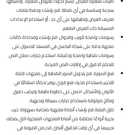
ضربات متغيرة العرض. ارسم حدودًا بعروض متغيرة ، واضبطها
بسرعة وسلاسة في أي نقطة. قم بإنشاء وحفظ ملفات
تعريف العرض وتطبيقها على أي حد ، أو استخدام الإعدادات
المسبقة ذات العرض المتغير.
رسومات واضحة للويب والجوال. قم بإنشاء ومحاذاة كائنات
متجهة بدقة على شبكة البكسل في المستند للحصول على
رسومات نقطية واضحة ودقيقة. استخدم خيارات صقل النص
للتحكم الدقيق في إطارات النص الفردية.
تتبع الصورة. قم بتحويل الصور النقطية إلى متجهات قابلة
للتحرير باستخدام محرك تتبع قوي يوفر تحكمًا استثنائيًا في
الألوان والأشكال. احصل على خطوط نظيفة وتركيب دقيق
ونتائج موثوقة باستخدام خيارات بسيطة وبديهية.
خلق النمط. قم بإنشاء أنماط متجهية متجانبة بسهولة. جرب
بحرية أنواعًا مختلفة من أنماط المتجهات المتكررة التي يمكنك
تحريرها في أي وقت لتحقيق أقصى قدر من المرونة في