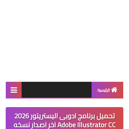
الرئيسية
برامج
تحميل برنامج ادوبى اليستريتور 2026
حماية
Adobe Illustrator CC اخر اصدار نسخه
متصفحات انترنت