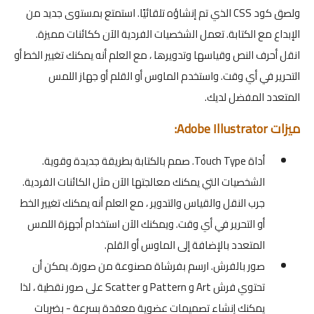
ولصق كود CSS الذي تم إنشاؤه تلقائيًا. استمتع بمستوى جديد من
الإبداع مع الكتابة. تعمل الشخصيات الفردية الآن ككائنات مميزة.
انقل أحرف النص وقياسها وتدويرها ، مع العلم أنه يمكنك تغيير الخط أو
التحرير في أي وقت. واستخدم الماوس أو القلم أو جهاز اللمس
المتعدد المفضل لديك.
ميزات Adobe Illustrator:
أداة Touch Type. صمم بالكتابة بطريقة جديدة وقوية.
الشخصيات التي يمكنك معالجتها الآن مثل الكائنات الفردية.
جرب النقل والقياس والتدوير ، مع العلم أنه يمكنك تغيير الخط
أو التحرير في أي وقت. ويمكنك الآن استخدام أجهزة اللمس
المتعدد بالإضافة إلى الماوس أو القلم.
صور بالفرش. ارسم بفرشاة مصنوعة من صورة. يمكن أن
تحتوي فرش Art و Pattern و Scatter على صور نقطية ، لذا
يمكنك إنشاء تصميمات عضوية معقدة بسرعة - بضربات