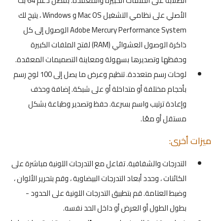
الصلابة على الملفات الكبيرة والمعقدة. بفضل دعم 64 بت
الأصلي على نظامي التشغيل Mac OS و Windows ، يتيح لك
Adobe Mercury Performance System الوصول إلى كل
ذاكرة الوصول العشوائي (RAM) لفتح الملفات الكبيرة
وحفظها وتصديرها بسهولة ومعاينة التصميمات المعقدة.
لوحات رسم متعددة. تنظيم وعرض ما يصل إلى 100 لوح رسم
بأحجام مختلفة أو متداخلة أو على شبكة. إضافة وحذف
وإعادة ترتيب واسم بسرعة. حفظ وتصدير وطباعة بشكل
مستقل أو معًا.
ميزات أخرى:
التدرجات والشفافية. تفاعل مع التدرجات اللونية مباشرة على
الكائنات ، وحدد أبعاد التدرجات البيضاوية ، وقم بتحرير الألوان ،
وضبط العتامة. قم بتطبيق التدرجات اللونية على الحدود -
بطول الطول أو العرض أو داخل الحد نفسه.