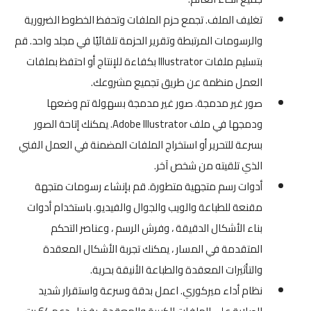
تغليف الملف. تجمع حزم الملفات وتحفظ الخطوط الضرورية
والرسومات المرتبطة وتقرير الحزمة تلقائيًا في مجلد واحد. قم
بتسليم ملفات Illustrator بكفاءة للإنتاج أو احتفظ بملفات
العمل منظمة عن طريق تجميع مشروعك.
صور غير مدمجة. صور غير مدمجة بسهولة تم وضعها
ودمجها في ملف Adobe Illustrator. يمكنك إتاحة الصور
بسرعة للتحرير أو استخراج الملفات المضمنة في العمل الفني
الذي تلقيته من شخص آخر.
أدوات رسم متجهية متطورة. قم بإنشاء رسومات متجهة
مقنعة للطباعة والويب والجوال والفيديو. باستخدام أدوات
بناء الأشكال الدقيقة ، وفرش الرسم ، وعناصر التحكم
المتقدمة في المسار ، يمكنك تجربة الأشكال المعقدة
والتأثيرات المعقدة والطباعة الأنيقة بحرية.
نظام أداء ميركوري. اعمل بدقة وسرعة واستقرار شديد