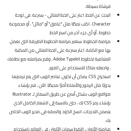
فرشاة بسيطة.
البحث عن الخط. اعثر على الخط المثالي - بسرعة. في لوحة
Character ، اكتب نمطًا مثل "غامق" أو "مائل" ، أو مجموعة
خطوط ، أو أي جزء آخر من اسم الخط.
مزامنة الخطوط. ستغير مزامنة الخطوط الطريقة التي تعمل
بها مع الكتابة. اعثر بسرعة على الخط المثالي من المكتبة
المتنامية لخطوط Adobe Typekit ، وقم بمزامنته مع نظامك
، واجعله متاحًا للاستخدام على الفور.
استخراج CSS. يمكن أن تكون عناصر الويب التي يتم ترميزها
يدويًا مثل الرموز والأنماط أمرًا محبطًا. الآن ، قم بإنشاء
مواقع الويب بشكل أسرع عن طريق السماح لـ Illustrator
بإنشاء رمز CSS لك ، حتى بالنسبة إلى الشعار الكامل الذي
يتضمن التدرجات. انسخ الكود والصقه في محرر الويب الخاص
بك.
مزامنة الألوان. التقط سمات الألوان في العالم باستخدام