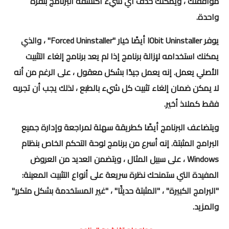
موافقتك ، ويمكنك حذف أي شيء اكتشفه البرنامج بنقرة
واحدة.
يوفر IObit Uninstaller أيضًا خيار "Forced Uninstaller" ، والذي
يمكنك استخدامه لإزالة برنامج إذا لم يعد برنامج إلغاء التثبيت
الأصلي يعمل. إنه يعمل جيدًا بشكل معقول ، على الرغم من أنه
لا يمكن ضمان إلغاء تثبيت كل شيء بالطبع ، لذلك يجب أن تجربه
فقط كملاذ أخير.
ويتضاعف البرنامج أيضًا كطريقة سهلة لمراجعة وإدارة جميع
البرامج المثبتة. إنه أسرع من برنامج لوحة التحكم الخاص بنظام
Windows ، على سبيل المثال ، ويتضمن العديد من العروض
المفيدة التي ستمنحك نظرة سريعة على أنواع التثبيت المعينة:
"البرامج الكبيرة" ، "المثبتة حديثًا" ، "غير المستخدمة بشكل متكرر"
والمزيد.