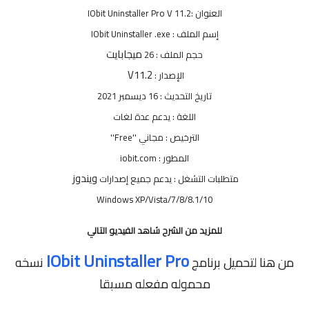
العنوان :IObit Uninstaller Pro V 11.2
إسم الملف : IObit Uninstaller .exe
ميجابايت
حجم الملف : 26
V11.2
الإصدار :
تاريخ التحديث : 16 ديسمبر 2021
اللغة : يدعم عدة لغات
الترخيص : مجاني ''Free''
المطور : iobit.com
ويندوز
متطلبات التشغل : يدعم جميع إصدارات
Windows XP/Vista/7/8/8.1/10
للمزيد من الشرح شاهد الفيديو التالي
IObit Uninstaller Pro
من هنا لتحميل برنامج
نسخه
محموله مفعله مسبقا