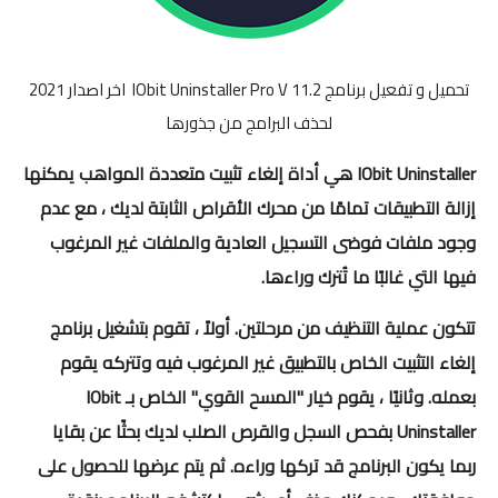
تحميل و تفعيل برنامج IObit Uninstaller Pro V 11.2 اخر اصدار 2021
لحذف البرامج من جذورها
IObit Uninstaller هي أداة إلغاء تثبيت متعددة المواهب يمكنها
إزالة التطبيقات تمامًا من محرك الأقراص الثابتة لديك ، مع عدم
وجود ملفات فوضى التسجيل العادية والملفات غير المرغوب
فيها التي غالبًا ما تُترك وراءها.
تتكون عملية التنظيف من مرحلتين. أولاً ، تقوم بتشغيل برنامج
إلغاء التثبيت الخاص بالتطبيق غير المرغوب فيه وتتركه يقوم
بعمله. وثانيًا ، يقوم خيار "المسح القوي" الخاص بـ IObit
Uninstaller بفحص السجل والقرص الصلب لديك بحثًا عن بقايا
ربما يكون البرنامج قد تركها وراءه. ثم يتم عرضها للحصول على