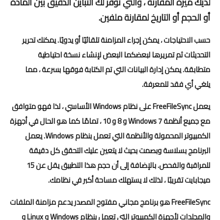
لديك ميزة المقارنة ، والتي توفر لك التباين الدقيق بين المادة
أو الحجم أو التاريخ لمقارنة ملفين.
حسب الاحتياجات ، يمكن إجراء المزامنة تلقائيًا أو يدويًا. يمكنك تحرير
التحديثات ثم تمريرها لبعضكما البعض لإنشاء نسخة احتياطية
متطابقة. يمكن إدارة البيانات التي تم الكتابة فوقها بسرعة ، مما
يلغي أي فقد للمعرفة.
يعمل FreeFileSync على نظام Windows الأساسي ، لذا فهو متوافق
مع جميع أنظمة Windows 7 و 8 و 10 ، تمامًا كما هو الحال في أجهزة
الكمبيوتر المحمولة والأنظمة التي تعمل بنظام Windows. يعمل
البرنامج بسلاسة وبصمت بحيث لا يتعين عليك التحقق كل دقيقة
للمراقبة والفحص. بالإضافة إلى أن حجم هذا التطبيق يقل عن 15
ميجابايت تقريبًا ، لذلك لا يستهلك مساحة أكبر في نظامك.
FreeFileSync هو برنامج مجاني مفتوح المصدر يدعم مزامنة الملفات
والمجلدات لأجهزة الكمبيوتر التي تعمل بنظام Windows و Linux و