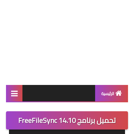
الرئيسية
برامج
تحميل برنامج FreeFileSync 14.10
حماية
متصفحات انترنت