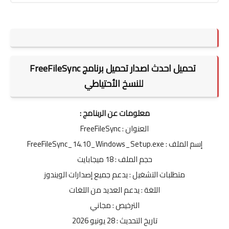
تحميل احدث اصدار تحميل برنامج FreeFileSync
للنسخ الأحتياطي
معلومات عن الربنامج :
العنوان : FreeFileSync
إسم الملف : FreeFileSync_14.10_Windows_Setup.exe
حجم الملف : 18 ميجابايت
متطلبات التشغيل : يدعم جميع إصدارات الويندوز
اللغة : يدعم العديد من اللغات
الترخيص : مجاني
تاريخ التحديث : 28 يونيو 2026