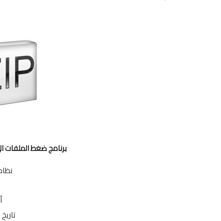
برنامج ضغط الملفات الى اصغر حجم ble
نظام ا
أ
تاريخ التح