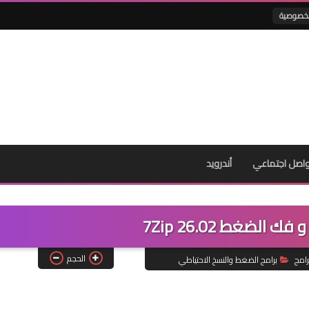
لخصوصية
اصل اجتماعي
أندرويد
 الضغط 7Zip 26.02
الحجم
رامج
برامج الضغط والنسخ الاحتياطي