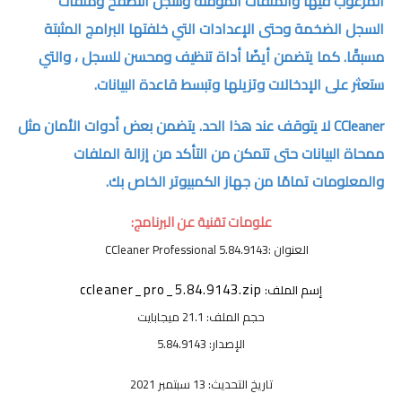
المرغوب فيها والملفات المؤقتة وسجل التصفح وملفات
السجل الضخمة وحتى الإعدادات التي خلفتها البرامج المثبتة
مسبقًا. كما يتضمن أيضًا أداة تنظيف ومحسن للسجل ، والتي
ستعثر على الإدخالات وتزيلها وتبسط قاعدة البيانات.
CCleaner لا يتوقف عند هذا الحد. يتضمن بعض أدوات الأمان مثل
ممحاة البيانات حتى تتمكن من التأكد من إزالة الملفات
والمعلومات تمامًا من جهاز الكمبيوتر الخاص بك.
علومات تقنية عن البرنامج:
العنوان
:CCleaner Professional 5.84.9143
ccleaner_pro_5.84.9143.zip
إسم الملف:
حجم الملف: 21.1 ميجابايت
الإصدار: 5.84.9143
تاريخ التحديث: 13 سبتمبر 2021