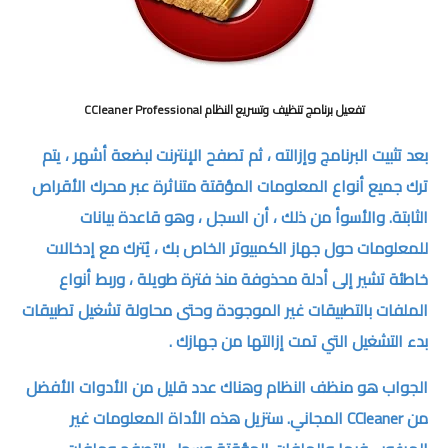
تفعيل برنامج تنظيف وتسريع النظام CCleaner Professional
بعد تثبيت البرنامج وإزالته ، ثم تصفح الإنترنت لبضعة أشهر ، يتم
ترك جميع أنواع المعلومات المؤقتة متناثرة عبر محرك الأقراص
الثابتة. والأسوأ من ذلك ، أن السجل ، وهو قاعدة بيانات
للمعلومات حول جهاز الكمبيوتر الخاص بك ، يُترك مع إدخالات
خاطئة تشير إلى أدلة محذوفة منذ فترة طويلة ، وربط أنواع
الملفات بالتطبيقات غير الموجودة وحتى محاولة تشغيل تطبيقات
بدء التشغيل التي تمت إزالتها من جهازك .
الجواب هو منظف النظام وهناك عدد قليل من الأدوات الأفضل
من CCleaner المجاني. ستزيل هذه الأداة المعلومات غير