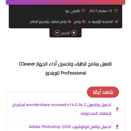
13 سبتمبر 2021
بالعربي برو
شبكات تواصل اجتماعي
الصفحة الرئيسية
برامج
برامج تنظيف وتسريع النظام
أندرويد
الحجم
تفعيل برنامج تنظيف وتحسين أداء الجهاز CCleaner
Professional للويندوز
شاهد أيضًا
تحميل وتفعيل wondershare recoverit v14.0.34.2 استرجاع
الملفات المحذوفه
تحميل برنامج فوتوشوب Adobe Photoshop 2026