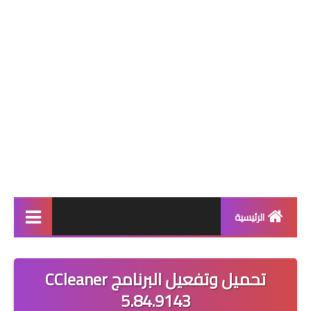
الرئيسية
برامج
تحميل وتفعيل البرنامج CCleaner
حماية
5.84.9143
متصفحات انترنت