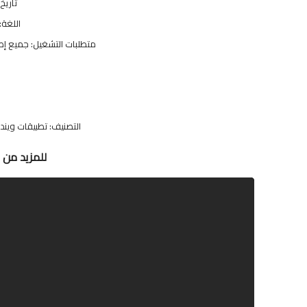
تاريخ الت
اللغة:
متطلبات التشغيل: جميع إصدارات ويندوز8.1/10
التصنيف: تطبيقات ويند
للمزيد من ا