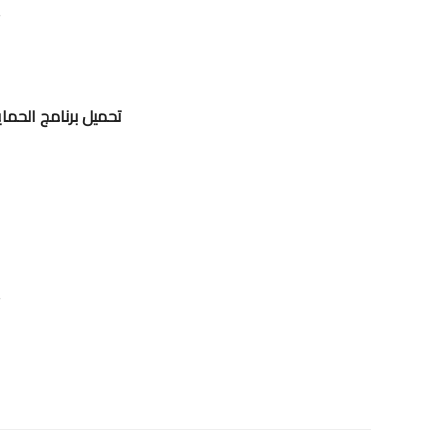
ت
تحميل برنامج الحماية IObit Malware Fighter للو
ت