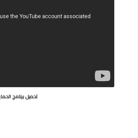
تحميل برنامج الحماية IObit Malware Fighter للو