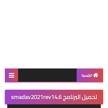
الرئيسية
برامج
تحميل البرنامج smadav2021rev14.6
حماية
متصفحات انترنت