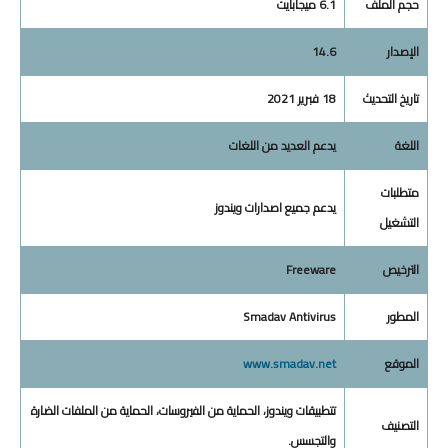
حجم الملف
6.1 ميجابايت
الإصدار
14.6
تاريخ التحديث
18 فبرير 2021
اللغة
يدعم العديد من اللغات
متطلبات
يدعم جميع اصدارات ويندوز
التشغيل
الترخيص
Freeware
المطور
Smadav Antivirus
الموقع
www.smadav.net
تتطبيقات ويندوز، الحماية من الفيروسات، الحماية من الملفات الضارة
التصنيف
والتجسس.