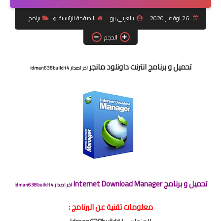
26 نوفمبر 2020
بالعربي برو
الصفحة الرئيسية
برامج
شبكات تواصل اجتماعي
الحجم
أندرويد
تحميل و برنامج انترنت داونلود مانجر
اخر اصدار idman638build14
تحميل و برنامج Internet Download Manager
اخر اصدار idman638build14
معلومات تقنية عن البرنامج :