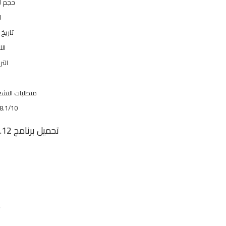
حجم المل
ال
تاريخ التح
ال
التر
ا
متطلبات التشغ
8.1/10
تحميل برنامج IObit Uninstaller Pro V 9.5 0.12
ت