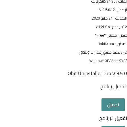
ميجابايت
ف : 21.20
إصدار : V 9.5.0.12
ديث : 21 مايو 2020
لغة : يدعم عدة لغات
خيص : مجاني ''Free''
لمطور : iobit.com
ويندوز
ل : يدعم جميع إصدارات
Windows XP/Vista/7/8/
تحميل برنامج
تحميل
فعيل البرنامج